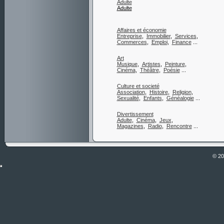
Adulte
Adulte
Affaires et économie
Entreprise
,
Immobilier
,
Services
,
Commerces
,
Emploi
,
Finance
...
Art
Musique
,
Artistes
,
Peinture
,
Cinéma
,
Théâtre
,
Poésie
...
Culture et societé
Association
,
Histoire
,
Religion
,
Sexualité
,
Enfants
,
Généalogie
...
Divertissement
Adulte
,
Cinéma
,
Jeux
,
Magazines
,
Radio
,
Rencontre
...
© 2