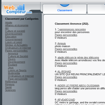
Classement par Catégories
Adulte
Classement Annonce (252).
Affaires et économie
Art
1.
">annnnonces rencontre
Culture et societé
pour encontrer des personnes
Divertissement
Pages personnelles
Éducation
0 Visiteurs
Gouvernement
Loisirs et sport
2.
Ampuis
Médias et Actualités
photo maison
Ordinateurs et Internet
Pages personnelles
Pages personnelles
0 Visiteurs
Annonce
Culture et Société
3.
aladin télécom le génie des télécoms
Divers
Avec Aladin télécom arrondissez vos fins de
Divertissement
Pages personnelles
Étudiant
0 Visiteurs
Jeux
Loisirs et Sports
4.
AL-IRSHAD
Multimédia
UN SITE QUI REUNI PRINCIPALEMENT 
Ordinateurs et Internet
Pages personnelles
Page personnelle
0 Visiteurs
Référence
Régions
5.
AIDER LE FRERE ABOU OUSSAMA
Santé
blog perso afin d'aider une personne en diffic
Sciences
Pages personnelles
0 Visiteurs
6.
AFyEq0Q1XdD
DC metro is garbage, and the ovralel commut