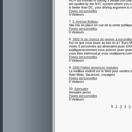
HOV but instead of having 3 people you pay a 
am spoiled by the NYC system where you can 
is better than DC. your driving argument is 
Pages personnelles
0 Visiteurs
7.
5, Avenue Boileau
Site mis en place en vue de la vente publiqu
Pages personnelles
0 Visiteurs
8.
3600 % de chance de gagner a euromillio
Est ce que vous jouez au loto ou à l `Euro
moins 5 personnes qui aimeraient jouer GRAT
expliqueracomment vous pouvez jouer gratui
vous êtes intéressé,je vous expliquerai com
Pages personnelles
0 Visiteurs
9.
2005 Petites annonces gratuites
Le meilleur endroit sur le Web pour vendre o
Auto-Moto, Vacances, voyages)
Pages personnelles
0 Visiteurs
10.
1annuaire
Annuaire perso
Pages personnelles
0 Visiteurs
1
2
3
4
5