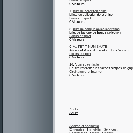
Loisirs et sport
0 Visiteurs
7.
billet de collection chine
billets de collection de la chine
Loisirs et sport
0 Visiteurs
8.
billet de banque collection france
billet de banque de france collection
Loisirs et sport
0 Visiteurs
9.
AU PETIT NUMISMATE
Attention! Vous allez rentrer dans l'univers f
Loisirs et sport
0 Visiteurs
10.
Argent tres facile
Ce site reference les facons simples de gagne
Ordinateurs et Internet
0 Visiteurs
Adulte
Adulte
Affaires et économie
Entreprise
,
Immobilier
,
Services
,