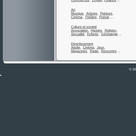
Commerces
,
Emploi
,
Finance
...
Art
Musique
,
Artistes
,
Peinture
,
Cinéma
,
Théâtre
,
Poésie
...
Culture et societé
Association
,
Histoire
,
Religion
,
Sexualité
,
Enfants
,
Généalogie
...
Divertissement
Adulte
,
Cinéma
,
Jeux
,
Magazines
,
Radio
,
Rencontre
...
© 2