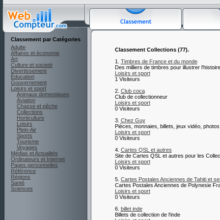
Classement par Catégories
Adulte
Classement Collections (77).
Affaires et économie
Art
1.
Timbres de France et du monde
Culture et societé
Des milliers de timbres pour illustrer l'histo
Divertissement
Loisirs et sport
Éducation
1 Visiteurs
Gouvernement
Loisirs et sport
2.
Club coca
Animaux domestiques
Club de collectionneur
Aviation
Loisirs et sport
Chasse et pêche
0 Visiteurs
Collections
Horticulture
3.
Chez Guy
Loisirs
Pièces, monnaies, billets, jeux vidéo, photos.
Plein-Air
Loisirs et sport
Sports
0 Visiteurs
Tourisme
Voyages
4.
Cartes QSL et autres
Médias et Actualités
Site de Cartes QSL et autres pour les Collec
Ordinateurs et Internet
Loisirs et sport
Pages personnelles
0 Visiteurs
Référence
Régions
5.
Cartes Postales Anciennes de Tahiti et se
Santé
Cartes Postales Anciennes de Polynesie Franc
Sciences
Loisirs et sport
0 Visiteurs
6.
billet inde
Billets de collection de l'inde