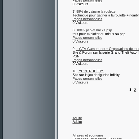
Pages personnelles
0 Visiteurs
7.
99% de vaincre la roulette
Technique pour gagner à la roulette + nombr
Pages personnelles
0 Visiteurs
8.
100% psp et hacks psp
tout pour exploiter au mieux sa psp.
Pages personnelles
0 Visiteurs
9.
:: GTA-Gamers.net :: Orgnisations de tou
Site & Forum sur la série Grand Theft Auto. 
PSN.
Pages personnelles
0 Visiteurs
10.
.::L'INTRUDER::.
Site sur le jeu de figurine Infinity
Pages personnelles
0 Visiteurs
1
2
Adulte
Adulte
Affaires et économie