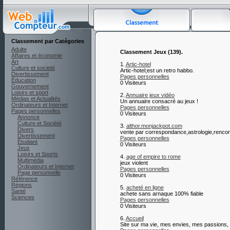
Classement par Catégories
Adulte
Classement Jeux (139).
Affaires et économie
Art
1.
Artic-hotel
Culture et societé
Artic-hotel;est un retro habbo.
Divertissement
Pages personnelles
Éducation
0 Visiteurs
Gouvernement
Loisirs et sport
2.
Annuaire jeux vidéo
Médias et Actualités
Un annuaire consacré au jeux !
Ordinateurs et Internet
Pages personnelles
Pages personnelles
0 Visiteurs
Annonce
Culture et Société
3.
althor.monjackpot.com
Divers
vente par correspondance,astrologie,rencon
Divertissement
Pages personnelles
Étudiant
0 Visiteurs
Jeux
Loisirs et Sports
4.
age of empire to rome
Multimédia
jeux violent
Ordinateurs et Internet
Pages personnelles
Page personnelle
0 Visiteurs
Référence
Régions
5.
acheté en ligne
Santé
achete sans arnaque 100% fiable
Sciences
Pages personnelles
0 Visiteurs
6.
Accueil
Site sur ma vie, mes envies, mes passions, e