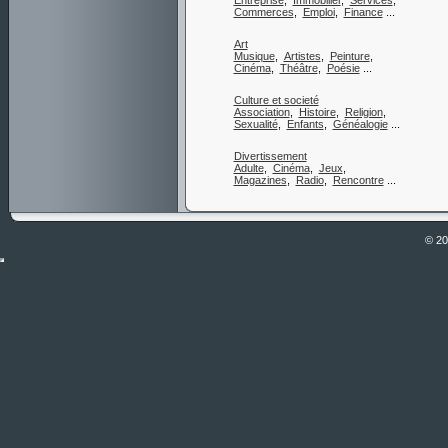
Entreprise
,
Immobilier
,
Services
,
Commerces
,
Emploi
,
Finance
...
Art
Musique
,
Artistes
,
Peinture
,
Cinéma
,
Théâtre
,
Poésie
...
Culture et societé
Association
,
Histoire
,
Religion
,
Sexualité
,
Enfants
,
Généalogie
...
Divertissement
Adulte
,
Cinéma
,
Jeux
,
Magazines
,
Radio
,
Rencontre
...
© 2